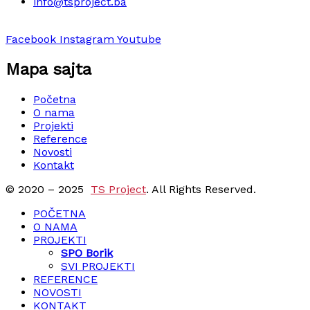
info@tsproject.ba
Facebook
Instagram
Youtube
Mapa sajta
Početna
O nama
Projekti
Reference
Novosti
Kontakt
© 2020 – 2025
TS Project
. All Rights Reserved.
POČETNA
O NAMA
PROJEKTI
SPO Borik
SVI PROJEKTI
REFERENCE
NOVOSTI
KONTAKT