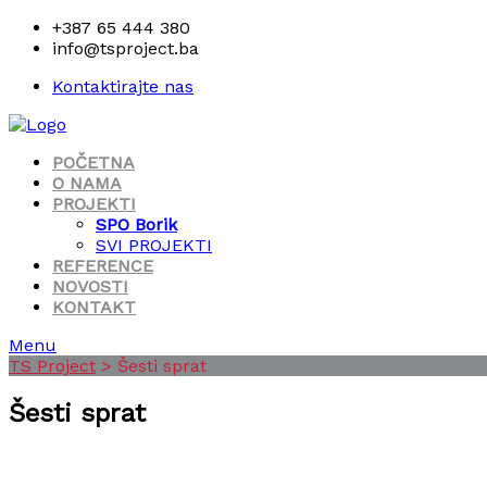
+387 65 444 380
info@tsproject.ba
Kontaktirajte nas
POČETNA
O NAMA
PROJEKTI
SPO Borik
SVI PROJEKTI
REFERENCE
NOVOSTI
KONTAKT
Menu
TS Project
>
Šesti sprat
Šesti sprat