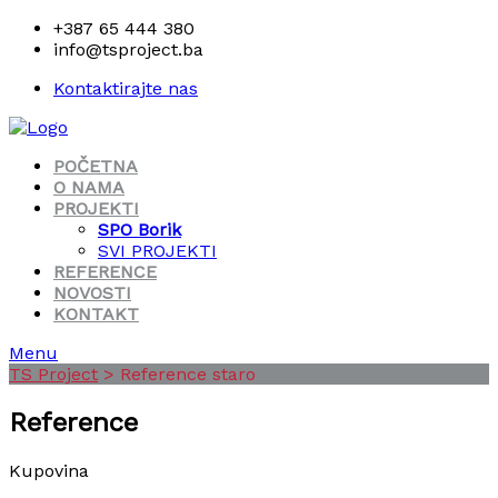
+387 65 444 380
info@tsproject.ba
Kontaktirajte nas
POČETNA
O NAMA
PROJEKTI
SPO Borik
SVI PROJEKTI
REFERENCE
NOVOSTI
KONTAKT
Menu
TS Project
>
Reference staro
Reference
Kupovina