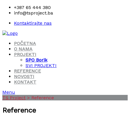
+387 65 444 380
info@tsproject.ba
Kontaktirajte nas
POČETNA
O NAMA
PROJEKTI
SPO Borik
SVI PROJEKTI
REFERENCE
NOVOSTI
KONTAKT
Menu
TS Project
>
Reference
Reference