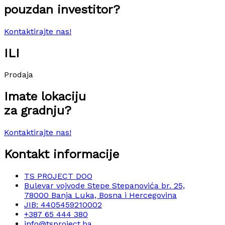
pouzdan investitor?
Kontaktirajte nas!
ILI
Prodaja
Imate lokaciju
za gradnju?
Kontaktirajte nas!
Kontakt informacije
TS PROJECT DOO
Bulevar vojvode Stepe Stepanovića br. 25,
78000 Banja Luka, Bosna i Hercegovina
JIB: 4405459210002
+387 65 444 380
info@tsproject.ba