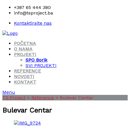
+387 65 444 380
info@tsproject.ba
Kontaktirajte nas
POČETNA
O NAMA
PROJEKTI
SPO Borik
SVI PROJEKTI
REFERENCE
NOVOSTI
KONTAKT
Menu
TS Project
>
Reference
>
Bulevar Centar
Bulevar Centar