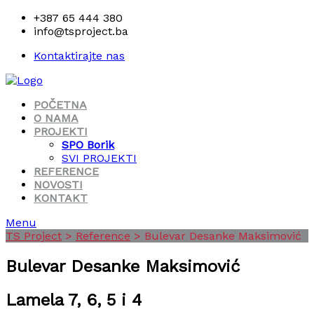
+387 65 444 380
info@tsproject.ba
Kontaktirajte nas
POČETNA
O NAMA
PROJEKTI
SPO Borik
SVI PROJEKTI
REFERENCE
NOVOSTI
KONTAKT
Menu
TS Project
>
Reference
>
Bulevar Desanke Maksimović
Bulevar Desanke Maksimović
Lamela 7, 6, 5 i 4