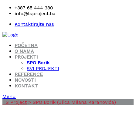
+387 65 444 380
info@tsproject.ba
Kontaktirajte nas
POČETNA
O NAMA
PROJEKTI
SPO Borik
SVI PROJEKTI
REFERENCE
NOVOSTI
KONTAKT
Menu
TS Project
>
SPO Borik (ulica Milana Karanovića)