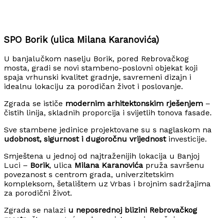
SPO Borik (ulica Milana Karanovića)
U banjalučkom naselju Borik, pored Rebrovačkog
mosta, gradi se novi stambeno-poslovni objekat koji
spaja vrhunski kvalitet gradnje, savremeni dizajn i
idealnu lokaciju za porodičan život i poslovanje.
Zgrada se ističe
modernim arhitektonskim rješenjem
–
čistih linija, skladnih proporcija i svijetlih tonova fasade.
Sve stambene jedinice projektovane su s naglaskom na
udobnost, sigurnost i dugoročnu vrijednost
investicije.
Smještena u jednoj od najtraženijih lokacija u Banjoj
Luci –
Borik
, ulica
Milana Karanovića
pruža savršenu
povezanost s centrom grada, univerzitetskim
kompleksom, šetalištem uz Vrbas i brojnim sadržajima
za porodični život.
Zgrada se nalazi
u neposrednoj blizini Rebrovačkog