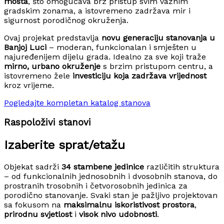
mosta
, što omogućava brz pristup svim važnim
gradskim zonama, a istovremeno zadržava mir i
sigurnost porodičnog okruženja.
Ovaj projekat predstavlja
novu generaciju stanovanja u
Banjoj Luci
– moderan, funkcionalan i smješten u
najuređenijem dijelu grada. Idealno za sve koji traže
mirno, urbano okruženje
s brzim pristupom centru, a
istovremeno žele
investiciju koja zadržava vrijednost
kroz vrijeme.
Pogledajte kompletan katalog stanova
Raspoloživi stanovi
Izaberite sprat/etažu
Objekat sadrži
34 stambene jedinice
različitih struktura
– od funkcionalnih jednosobnih i dvosobnih stanova, do
prostranih trosobnih i četvorosobnih jedinica za
porodično stanovanje. Svaki stan je pažljivo projektovan
sa fokusom na
maksimalnu iskoristivost prostora
,
prirodnu svjetlost
i
visok nivo udobnosti
.