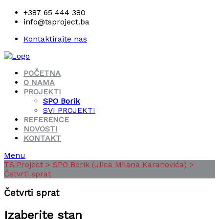
+387 65 444 380
info@tsproject.ba
Kontaktirajte nas
POČETNA
O NAMA
PROJEKTI
SPO Borik
SVI PROJEKTI
REFERENCE
NOVOSTI
KONTAKT
Menu
TS Project
>
SPO Borik (ulica Milana Karanovića)
>
Četvrti sprat
Četvrti sprat
Izaberite stan